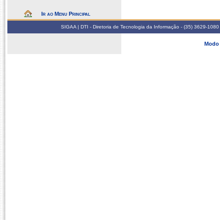
Ir ao Menu Principal
SIGAA | DTI - Diretoria de Tecnologia da Informação - (35) 3629-1080
Modo 