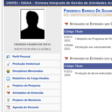
UNIFEI ›
SIGAA - Sistema Integrado de Gestão de Atividades 
Frederico Barros De Sous
IFQ - INSTITUTO DE FÍSICA E QUÍMI
Atividades de Extensão que
Código
Título
EV071-
I Simpósio do Programa de Pó
2022
FREDERICO BARROS DE SOUSA
CR040-
Introdução aos nanomateriais
2021
INSTITUTO DE FÍSICA E QUÍMICA
Perfil Pessoal
Atividades de Extensão das q
Produção Intelectual
Código
Título
Disciplinas Ministradas
PJ072-
Produção de álcool antissépt
2020
Relatórios de Carga Horária
Projetos de Pesquisa
Atividades de Extensão
Projetos de Monitoria
Agenda do Docente