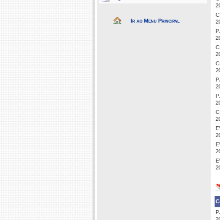
2
C
Ir ao Menu Principal
2
P
2
C
2
C
2
P
2
P
2
C
2
E
2
E
2
E
2
C
P
2