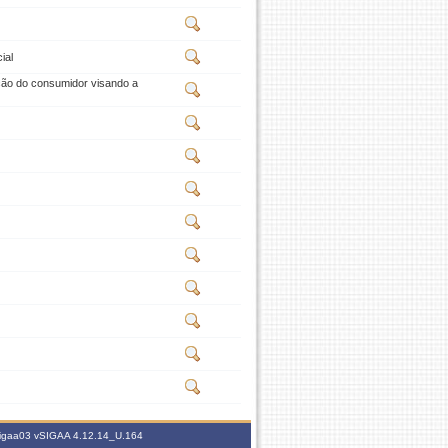
ial
ção do consumidor visando a
.sigaa03
vSIGAA 4.12.14_U.164