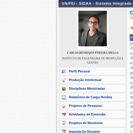
UNIFEI ›
SIGAA - Sistema Integrado
C
I
C
E
2
CARLOS HENRIQUE PEREIRA MELLO
C
2
INSTITUTO DE ENGENHARIA DE PRODUÇÃO E
GESTÃO
P
2
Perfil Pessoal
E
2
Produção Intelectual
C
2
Disciplinas Ministradas
C
Relatórios de Carga Horária
2
C
Projetos de Pesquisa
2
C
Atividades de Extensão
2
C
Projetos de Monitoria
2
Agenda do Docente
C