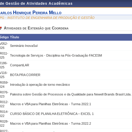
 de Gestão de Atividades Acadêmicas
arlos Henrique Pereira Mello
EPG - INSTITUTO DE ENGENHARIA DE PRODUÇÃO E GESTÃO
Atividades de Extensão que Coordena
ódigo
Título
V052-
Seminário InovaSul
026
R011-
Tecnologia de Serviços - Disciplina na Pós-Graduação FACESM
025
J186-
CompartiLAR
025
V116-
BOTA PRA CORRER
025
R059-
Introdução à operação de torno mecânico
024
R076-
Palestra sobre Gestão de Processos e da Qualidade para Newell Brands Brasil Ltda.
023
R012-
Macros e VBA para Planilhas Eletrônicas - Turma 2022.1
022
R014-
CURSO BÁSICO DE PLANILHA ELETRÔNICA – EXCEL 1
022
R028-
Macros e VBA para Planilhas Eletrônicas - Turma 2022.2
022
R027-