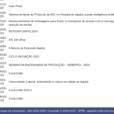
J212-
Gato Preto
025
J205-
Sistema de Apoio ao Protocolo de AVC no Hospital de Itajubá usando Inteligência Artific
025
J242-
Desenvolvimento de embalagens para frutas no transporte de acordo com a concep
025
redução de perdas
V005-
INTEGRA UNIFEI 2024
024
V082-
XIX Job Shop
024
V084-
II Mostra de Extensão Itajubá
022
R030-
CICLO INOVAÇÃO 2021
021
V013-
SEMANA DA ENGENHARIA DE PRODUÇÃO - SEMEPRO - 2020
020
R001-
Coral Unifei
019
J001-
Universidade Cultural: estimulando a cultura na cidade de Itajubá
019
V005-
Coral Unifei 2019.2
019
R001-
Coral Unifei
018
cnologia da Informação - (35) 3629-1080 | Copyright © 2006-2026 - UFRN - sigaa03.unifei.edu.br