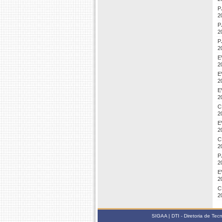
P
2
P
2
P
2
E
2
E
2
E
2
C
2
E
2
C
2
P
2
E
2
C
2
SIGAA | DTI - Diretoria de Te