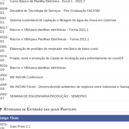
Curso Básico de Planilha Eletrônica - Excel 1 - 2022.2
022
R009-
Disciplina de Tecnologia de Serviços - Pós-Graduação FACESM
021
J067-
Sistema sustentável de captação e filtragem de água da chuva em cisternas
021
R017-
Macros e VBA para planilhas eletrônicas - Turma 2021.1
021
R026-
Macros e VBA para Planilhas Eletrônicas - Turma 2021.2
021
J065-
Elaboração de protótipo de respirador mecânico de baixo custo
020
J074-
Projeto, teste e produção de cúpula de incubação para enfrentamento do covid19
020
R016-
Macros e VBA para planilhas eletrônicas
020
V004-
WE INOVAi Conference
018
V005-
We INOVAI Fórum - Desenvolvendo ambientes de negócios entre Indústrias e Startu
018
V002-
SEMANA DE ENGENHARIA PRODUÇÃO - SEMEPRO
017
Atividades de Extensão das quais Participo
ódigo
Título
J075-
Gato Preto 2.1
026