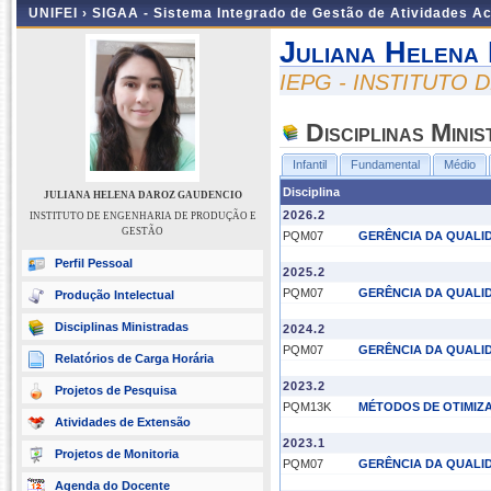
UNIFEI ›
SIGAA - Sistema Integrado de Gestão de Atividades 
Juliana Helena
IEPG - INSTITUTO
Disciplinas Mini
Infantil
Fundamental
Médio
Disciplina
JULIANA HELENA DAROZ GAUDENCIO
2026.2
INSTITUTO DE ENGENHARIA DE PRODUÇÃO E
GESTÃO
PQM07
GERÊNCIA DA QUALI
Perfil Pessoal
2025.2
PQM07
GERÊNCIA DA QUALI
Produção Intelectual
Disciplinas Ministradas
2024.2
PQM07
GERÊNCIA DA QUALI
Relatórios de Carga Horária
2023.2
Projetos de Pesquisa
PQM13K
MÉTODOS DE OTIMIZA
Atividades de Extensão
2023.1
Projetos de Monitoria
PQM07
GERÊNCIA DA QUALI
Agenda do Docente