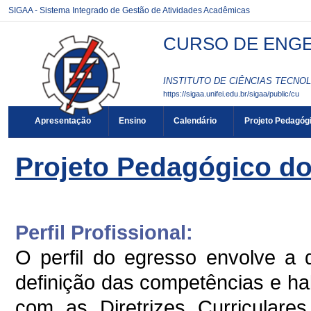
SIGAA - Sistema Integrado de Gestão de Atividades Acadêmicas
CURSO DE ENGEN
INSTITUTO DE CIÊNCIAS TECNOL
https://sigaa.unifei.edu.br/sigaa/public/cu
Apresentação
Ensino
Calendário
Projeto Pedagóg
Projeto Pedagógico d
Perfil Profissional:
O perfil do egresso envolve a 
definição das competências e ha
com as Diretrizes Curricular