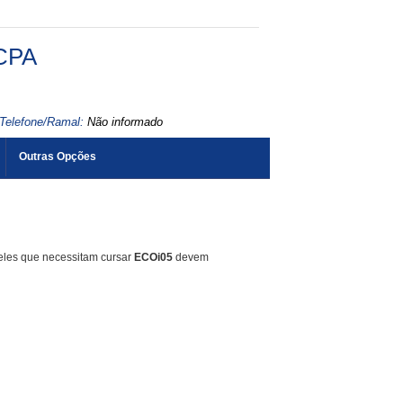
CPA
Telefone/Ramal:
Não informado
Outras Opções
ueles que necessitam cursar
ECOi05
devem