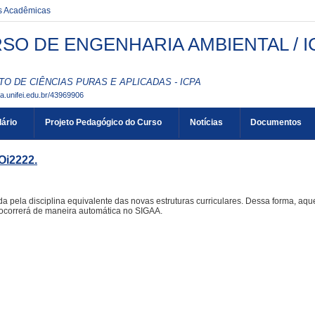
es Acadêmicas
SO DE ENGENHARIA AMBIENTAL / I
TO DE CIÊNCIAS PURAS E APLICADAS - ICPA
aa.unifei.edu.br/43969906
ário
Projeto Pedagógico do Curso
Notícias
Documentos
Oi2222.
da pela disciplina equivalente das novas estruturas curriculares. Dessa forma, aq
ocorrerá de maneira automática no SIGAA.