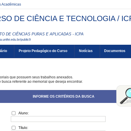
es Acadêmicas
SO DE CIÊNCIA E TECNOLOGIA / IC
TO DE CIÊNCIAS PURAS E APLICADAS - ICPA
aa.unifei.edu.br/public9
ário
Projeto Pedagógico do Curso
Notícias
Documentos
oriais que possuem seus trabalhos anexados.
de busca referente ao memorial que deseja encontrar.
INFORME OS CRITÉRIOS DA BUSCA
Aluno:
Título: