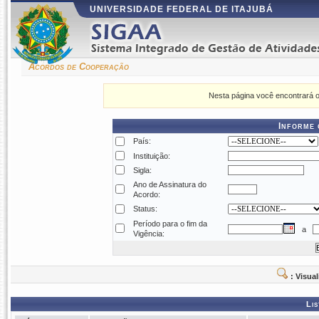
UNIVERSIDADE FEDERAL DE ITAJUBÁ
Acordos de Cooperação
Nesta página você encontrará o
Informe 
País:
Instituição:
Sigla:
Ano de Assinatura do
Acordo:
Status:
Período para o fim da
a
Vigência:
: Visua
Lis