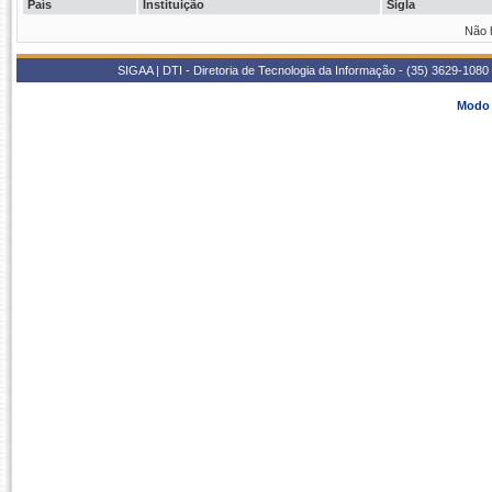
País
Instituição
Sigla
Não 
SIGAA | DTI - Diretoria de Tecnologia da Informação - (35) 3629-1080
Modo 