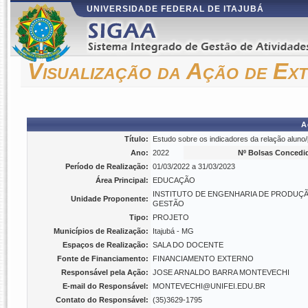
UNIVERSIDADE FEDERAL DE ITAJUBÁ
Visualização da Ação de Ex
A
Título:
Estudo sobre os indicadores da relação aluno/
Ano:
2022
Nº Bolsas Concedi
Período de Realização:
01/03/2022 a 31/03/2023
Área Principal:
EDUCAÇÃO
INSTITUTO DE ENGENHARIA DE PRODUÇ
Unidade Proponente:
GESTÃO
Tipo:
PROJETO
Municípios de Realização:
Itajubá - MG
Espaços de Realização:
SALA DO DOCENTE
Fonte de Financiamento:
FINANCIAMENTO EXTERNO
Responsável pela Ação:
JOSE ARNALDO BARRA MONTEVECHI
E-mail do Responsável:
MONTEVECHI@UNIFEI.EDU.BR
Contato do Responsável:
(35)3629-1795