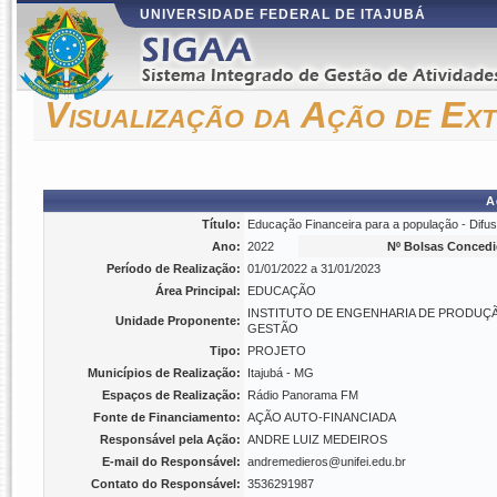
UNIVERSIDADE FEDERAL DE ITAJUBÁ
Visualização da Ação de Ex
A
Título:
Educação Financeira para a população - Difu
Ano:
2022
Nº Bolsas Concedi
Período de Realização:
01/01/2022 a 31/01/2023
Área Principal:
EDUCAÇÃO
INSTITUTO DE ENGENHARIA DE PRODUÇ
Unidade Proponente:
GESTÃO
Tipo:
PROJETO
Municípios de Realização:
Itajubá - MG
Espaços de Realização:
Rádio Panorama FM
Fonte de Financiamento:
AÇÃO AUTO-FINANCIADA
Responsável pela Ação:
ANDRE LUIZ MEDEIROS
E-mail do Responsável:
andremedieros@unifei.edu.br
Contato do Responsável:
3536291987