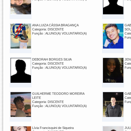
ANA LUIZA CÁSSIA BRAGANÇA
GAB
Categoria: DISCENTE
SO
Função : ALUNO(A) VOLUNTARIO(A)
Cat
Fun
DEBORAH BORGES SILVA
JEN
Categoria: DISCENTE
Cat
Função : ALUNO(A) VOLUNTARIO(A)
Fun
GUILHERME TEODORO MOREIRA
GAB
LEITE
Cat
Categoria: DISCENTE
Fun
Função : ALUNO(A) VOLUNTARIO(A)
Lívia Francisquini de Siqueira
JUL