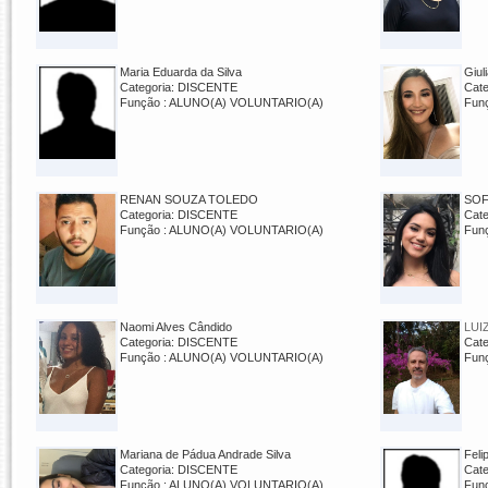
Maria Eduarda da Silva
Giul
Categoria: DISCENTE
Cat
Função : ALUNO(A) VOLUNTARIO(A)
Fun
RENAN SOUZA TOLEDO
SOF
Categoria: DISCENTE
Cat
Função : ALUNO(A) VOLUNTARIO(A)
Fun
Naomi Alves Cândido
LUI
Categoria: DISCENTE
Cat
Função : ALUNO(A) VOLUNTARIO(A)
Fun
Mariana de Pádua Andrade Silva
Feli
Categoria: DISCENTE
Cat
Função : ALUNO(A) VOLUNTARIO(A)
Fun