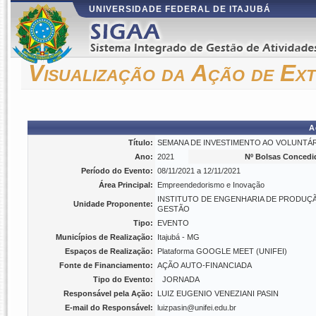
UNIVERSIDADE FEDERAL DE ITAJUBÁ
Visualização da Ação de Ex
A
Título:
SEMANA DE INVESTIMENTO AO VOLUNTÁ
Ano:
2021
Nº Bolsas Concedi
Período do Evento:
08/11/2021 a 12/11/2021
Área Principal:
Empreendedorismo e Inovação
INSTITUTO DE ENGENHARIA DE PRODUÇ
Unidade Proponente:
GESTÃO
Tipo:
EVENTO
Municípios de Realização:
Itajubá - MG
Espaços de Realização:
Plataforma GOOGLE MEET (UNIFEI)
Fonte de Financiamento:
AÇÃO AUTO-FINANCIADA
Tipo do Evento:
JORNADA
Responsável pela Ação:
LUIZ EUGENIO VENEZIANI PASIN
E-mail do Responsável:
luizpasin@unifei.edu.br