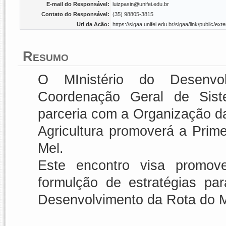
E-mail do Responsável:
luizpasin@unifei.edu.br
Contato do Responsável:
(35) 98805-3815
Url da Acão:
https://sigaa.unifei.edu.br/sigaa/link/public/
Resumo
O MInistério do Desenvo
Coordenação Geral de Sist
parceria com a Organização d
Agricultura promoverá a Prim
Mel.
Este encontro visa promove
formulção de estratégias pa
Desenvolvimento da Rota do M