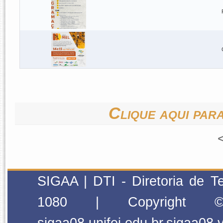
Clique aqui para
SIGAA | DTI - Diretoria de T
1080 | Copyright
sigaa08.unifei.edu.br.sigaa08