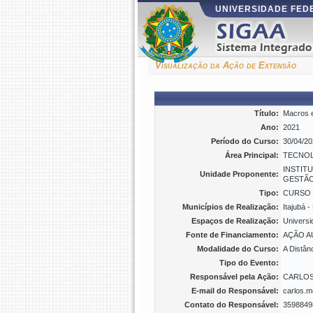
UNIVERSIDADE FED
Visualização da Ação de Extensão
Título:
Macros e
Ano:
2021
Período do Curso:
30/04/20
Área Principal:
TECNOL
INSTIT
Unidade Proponente:
GESTÃ
Tipo:
CURSO
Municípios de Realização:
Itajubá 
Espaços de Realização:
Universi
Fonte de Financiamento:
AÇÃO A
Modalidade do Curso:
A Distân
Tipo do Evento:
Responsável pela Ação:
CARLOS
E-mail do Responsável:
carlos.m
Contato do Responsável:
3598849