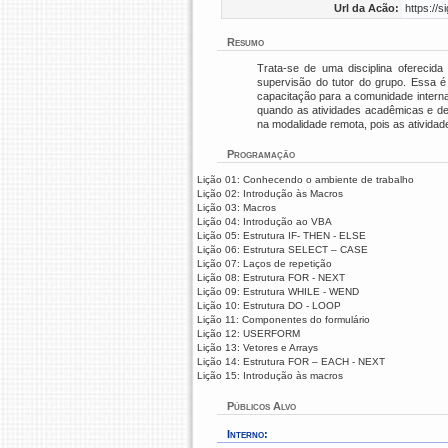
Url da Acão:
https://
Resumo
Trata-se de uma disciplina oferecid
supervisão do tutor do grupo. Essa é
capacitação para a comunidade intern
quando as atividades acadêmicas e d
na modalidade remota, pois as ativid
Programação
Lição 01: Conhecendo o ambiente de trabalho
Lição 02: Introdução às Macros
Lição 03: Macros
Lição 04: Introdução ao VBA
Lição 05: Estrutura IF- THEN - ELSE
Lição 06: Estrutura SELECT – CASE
Lição 07: Laços de repetição
Lição 08: Estrutura FOR - NEXT
Lição 09: Estrutura WHILE - WEND
Lição 10: Estrutura DO - LOOP
Lição 11: Componentes do formulário
Lição 12: USERFORM
Lição 13: Vetores e Arrays
Lição 14: Estrutura FOR – EACH - NEXT
Lição 15: Introdução às macros
Públicos Alvo
Interno: