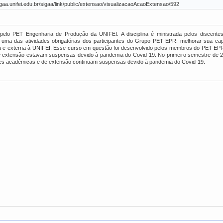
sigaa.unifei.edu.br/sigaa/link/public/extensao/visualizacaoAcaoExtensao/592
a pelo PET Engenharia de Produção da UNIFEI. A disciplina é ministrada pelos discent
 uma das atividades obrigatórias dos participantes do Grupo PET EPR: melhorar sua ca
a e externa à UNIFEI. Esse curso em questão foi desenvolvido pelos membros do PET EPR
e extensão estavam suspensas devido à pandemia do Covid 19. No primeiro semestre de 2
ades acadêmicas e de extensão continuam suspensas devido à pandemia do Covid-19.