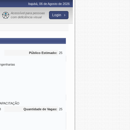
Itajubá, 06 de Agosto de 2026
Acessível para pessoas
Login
com deficiência visual
Público Estimado:
25
ngenharias
APACITAÇÃO
8
Quantidade de Vagas:
25