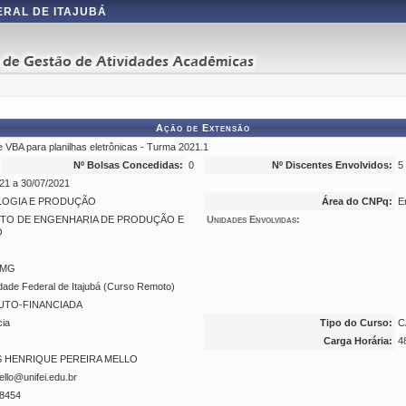
ERAL DE ITAJUBÁ
Ação de Extensão
 VBA para planilhas eletrônicas - Turma 2021.1
Nº Bolsas Concedidas:
0
Nº Discentes Envolvidos:
5
21 a 30/07/2021
OGIA E PRODUÇÃO
Área do CNPq:
E
UTO DE ENGENHARIA DE PRODUÇÃO E
Unidades Envolvidas:
O
- MG
dade Federal de Itajubá (Curso Remoto)
UTO-FINANCIADA
cia
Tipo do Curso:
C
Carga Horária:
4
 HENRIQUE PEREIRA MELLO
ello@unifei.edu.br
8454