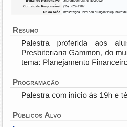
E-mail do Responsável:
andremedeiros@unifei.edu.br
Contato do Responsável:
(35) 3629-1987
Url da Acão:
https://sigaa.unifei.edu.br/sigaa/link/public/
Resumo
Palestra proferida aos a
Presbiteriana Gammon, do mun
tema: Planejamento Financeiro:
Programação
Palestra com início às 19h e t
Públicos Alvo