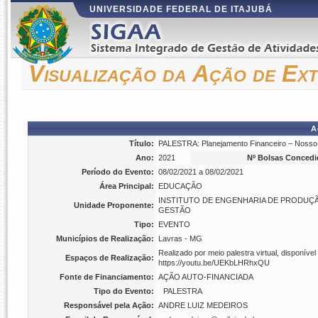
UNIVERSIDADE FEDERAL DE ITAJUBÁ
Visualização da Ação de Ex
A
Título:
PALESTRA: Planejamento Financeiro – Nosso 
Ano:
2021
Nº Bolsas Concedi
Período do Evento:
08/02/2021 a 08/02/2021
Área Principal:
EDUCAÇÃO
INSTITUTO DE ENGENHARIA DE PRODUÇ
Unidade Proponente:
GESTÃO
Tipo:
EVENTO
Municípios de Realização:
Lavras - MG
Realizado por meio palestra virtual, disponível
Espaços de Realização:
https://youtu.be/UEKbLHRhxQU
Fonte de Financiamento:
AÇÃO AUTO-FINANCIADA
Tipo do Evento:
PALESTRA
Responsável pela Ação:
ANDRE LUIZ MEDEIROS