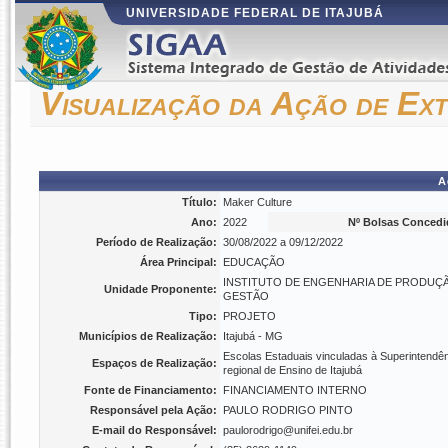
UNIVERSIDADE FEDERAL DE ITAJUBÁ
Visualização da Ação de Ex
A
Título:
Maker Culture
Ano:
2022
Nº Bolsas Concedi
Período de Realização:
30/08/2022 a 09/12/2022
Área Principal:
EDUCAÇÃO
INSTITUTO DE ENGENHARIA DE PRODUÇ
Unidade Proponente:
GESTÃO
Tipo:
PROJETO
Municípios de Realização:
Itajubá - MG
Escolas Estaduais vinculadas à Superintendê
Espaços de Realização:
regional de Ensino de Itajubá
Fonte de Financiamento:
FINANCIAMENTO INTERNO
Responsável pela Ação:
PAULO RODRIGO PINTO
E-mail do Responsável:
paulorodrigo@unifei.edu.br