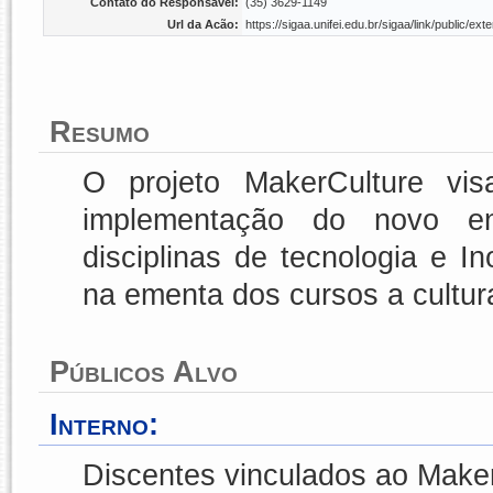
Contato do Responsável:
(35) 3629-1149
Url da Acão:
https://sigaa.unifei.edu.br/sigaa/link/public/
Resumo
O projeto MakerCulture vis
implementação do novo en
disciplinas de tecnologia e I
na ementa dos cursos a cultur
Públicos Alvo
Interno:
Discentes vinculados ao Mak