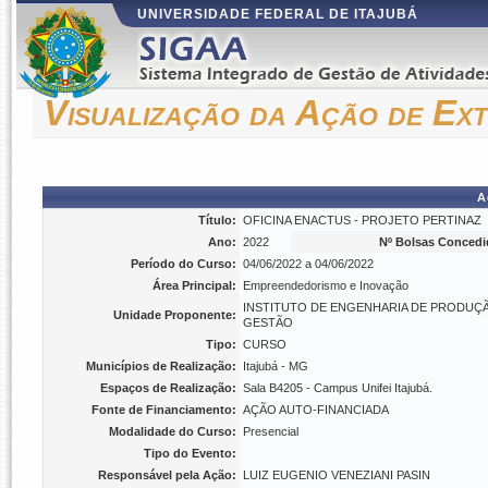
UNIVERSIDADE FEDERAL DE ITAJUBÁ
Visualização da Ação de Ex
A
Título:
OFICINA ENACTUS - PROJETO PERTINAZ
Ano:
2022
Nº Bolsas Concedi
Período do Curso:
04/06/2022 a 04/06/2022
Área Principal:
Empreendedorismo e Inovação
INSTITUTO DE ENGENHARIA DE PRODUÇ
Unidade Proponente:
GESTÃO
Tipo:
CURSO
Municípios de Realização:
Itajubá - MG
Espaços de Realização:
Sala B4205 - Campus Unifei Itajubá.
Fonte de Financiamento:
AÇÃO AUTO-FINANCIADA
Modalidade do Curso:
Presencial
Tipo do Evento:
Responsável pela Ação:
LUIZ EUGENIO VENEZIANI PASIN