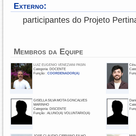
Externo:
participantes do Projeto Pertin
Membros da Equipe
LUIZ EUGENIO VENEZIANI PASIN
Cés
Categoria: DOCENTE
Cat
Função :
COORDENADOR(A)
Fun
GISELLA SILVA MOTA GONCALVES
Dani
MARINHO
Cat
Categoria: DISCENTE
Fun
Função : ALUNO(A) VOLUNTARIO(A)
JOSE CLAUDIO CIPRIANO FILHO
MAN