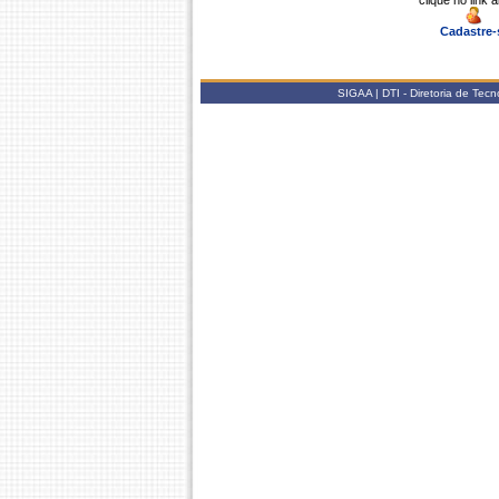
clique no link 
Cadastre-
SIGAA | DTI - Diretoria de Tec