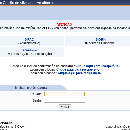
de Gestão de Atividades Acadêmicas
ATENÇÃO!
tras maiúsculas de minúsculas APENAS na senha, portanto ela deve ser digitada da mesma 
SIPAC
SIGRH
(Administrativo)
(Recursos Humanos)
SIGAdmin
(Administração e Comunicação)
Perdeu o e-mail de confirmação de cadastro?
Clique aqui para recuperá-lo.
Esqueceu o login?
Clique aqui para recuperá-lo.
Esqueceu a senha?
Clique aqui para recuperá-la.
Entrar no Sistema
Usuário:
Senha:
cionário,
dastro no SIGAA,
caso ainda não 