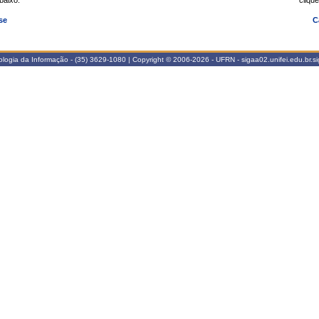
abaixo.
clique
se
C
nologia da Informação - (35) 3629-1080 | Copyright © 2006-2026 - UFRN - sigaa02.unifei.edu.br.s