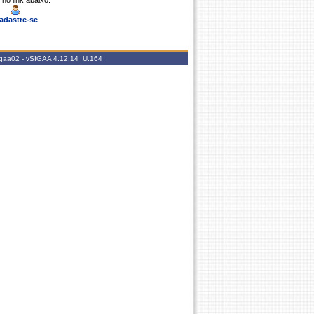
 no link abaixo.
adastre-se
igaa02 -
vSIGAA 4.12.14_U.164