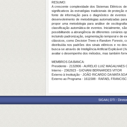
RESUMO:
A crescente complexidade dos Sistemas Elétricos de 
significativos às estratégias tradicionais de proteç
fonte de informação para o diagnóstico de eventos
desenvolvimento de metodologias automatizadas para cl
propor uma metodologia para análise de oscilografia
classificação automática de eventos. Inicialmente, 
possibilitando a abrangência de diferentes cenários 
incluindo padronização, segmentação temporal e de ex
clássicos, como
Decision Trees
e
Random Forests
, c
distribuída nos padrões dos sinais elétricos e no d
busca-se através de Inteligência Artificial Explicável
avaliar o desempenho dos métodos, mas também forne
MEMBROS DA BANCA:
Presidente - 2132806 - AURELIO LUIZ MAGALHAE
Interno - 2362923 - GIOVANI BERNARDES VITOR
Externo à Instituição - JOÃO RICARDO DA MATA 
Externo ao Programa - 1611588 - RAFAEL FRANCI
SIGAA | DTI - Direto