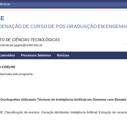
adêmicas
EE
ENAÇÃO DE CURSO DE PÓS-GRADUAÇÃO EM ENGENHAR
UTO DE CIÊNCIAS TECNOLÓGICAS
rdenacao.ppgee@unifei.edu.br
Calendário
Processos Seletivos
Notícias
TO COELHO
strada pelo programa.
scilografias Utilizando Técnicas de Inteligência Artificial em Sistemas com Elevada
lassificação de eventos; Geração distribuída; Inteligência Artificial; Extração de caracterí