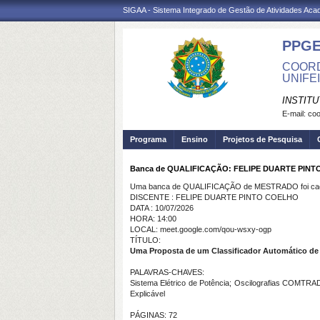
SIGAA - Sistema Integrado de Gestão de Atividades Ac
PPG
COORD
UNIFEI
INSTIT
E-mail:
coo
Programa
Ensino
Projetos de Pesquisa
Banca de QUALIFICAÇÃO: FELIPE DUARTE PIN
Uma banca de QUALIFICAÇÃO de MESTRADO foi cada
DISCENTE : FELIPE DUARTE PINTO COELHO
DATA : 10/07/2026
HORA: 14:00
LOCAL: meet.google.com/qou-wsxy-ogp
TÍTULO:
Uma Proposta de um Classificador Automático de O
PALAVRAS-CHAVES:
Sistema Elétrico de Potência; Oscilografias COMTRADE; C
Explicável
PÁGINAS: 72