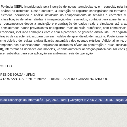
Potência (SEP), impulsionada pela inserção de novas tecnologias e, em especial, pela in
ão e análise de distúrbios. Nesse contexto, a utilização de registros oscilográficos no fo
 elétricos, permitindo a análise detalhada do comportamento de tensões e correntes d
assificação de faltas, aliadas à interpretação dos resultados, contribui para aumentar a co
s, contemplando desde a aquisição e organização de dados reais e simulados até a aplica
são considerados dados provenientes de registros reais de relés numéricos, bem como sina
operacionais, incluindo condições com e sem a presença de geração distribuída. Em segui
tração de características, para uso em modelos de aprendizado de máquina. Posteriorment
om o objetivo de realizar a classificação automática dos eventos elétricos. Adicionalmente,
esempenho dos classificadores, explorando diferentes níveis de penetração e suas impl
 (XAI), interpretar as decisões dos modelos, visando aumentar aceitação prática das soluçõ
cer subsídios para sua aplicação em ambientes reais de operação.
S COELHO
SOARES DE SOUZA - UFMG
SCO DOS SANTOS - UNIFEIInterno - 1183761 - SANDRO CARVALHO IZIDORO
ria de Tecnologia da Informação - (35) 3629-1080 | Copyright © 2006-2026 - UFRN - sigaa03.