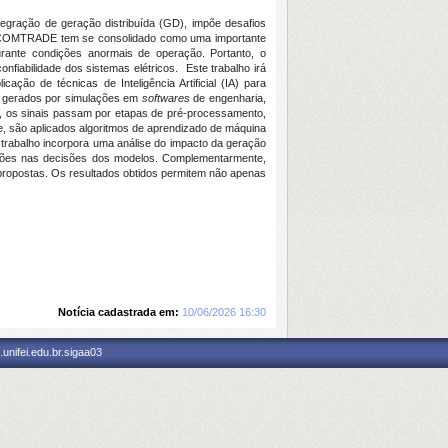
tegração de geração distribuída (GD), impõe desafios
rmato COMTRADE tem se consolidado como uma importante
urante condições anormais de operação. Portanto, o
nfiabilidade dos sistemas elétricos. Este trabalho irá
ção de técnicas de Inteligência Artificial (IA) para
is gerados por simulações em
softwares
de engenharia,
da, os sinais passam por etapas de pré-processamento,
e, são aplicados algoritmos de aprendizado de máquina
 o trabalho incorpora uma análise do impacto da geração
icações nas decisões dos modelos. Complementarmente,
es propostas. Os resultados obtidos permitem não apenas
Notícia cadastrada em:
10/06/2026 16:30
unifei.edu.br.sigaa03