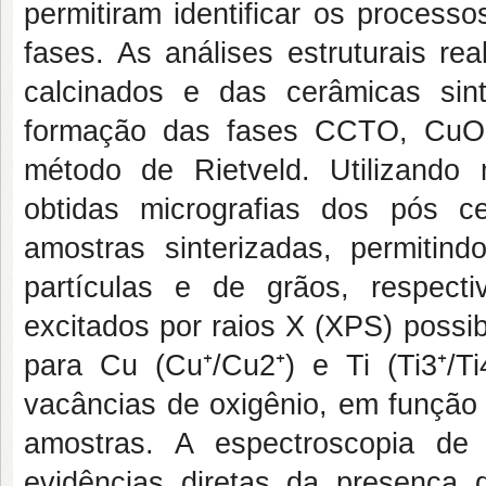
permitiram identificar os proces
fases. As análises estruturais re
calcinados e das cerâmicas sint
formação das fases CCTO, CuO, 
método de Rietveld. Utilizando 
obtidas micrografias dos pós c
amostras sinterizadas, permitin
partículas e de grãos, respecti
excitados por raios X (XPS) possibi
para Cu (Cu⁺/Cu2⁺) e Ti (Ti3⁺/T
vacâncias de oxigênio, em função 
amostras. A espectroscopia de 
evidências diretas da presença 