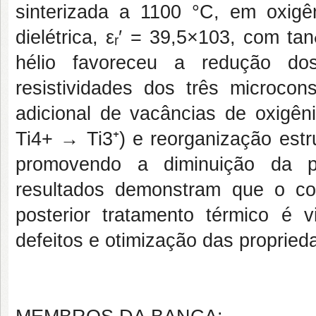
sinterizada a 1100 °C, em oxigê
dielétrica, εᵣ′ = 39,5×103, com t
hélio favoreceu a redução dos
resistividades dos três microcons
adicional de vacâncias de oxigên
Ti4+ → Ti3⁺) e reorganização estr
promovendo a diminuição da po
resultados demonstram que o con
posterior tratamento térmico é 
defeitos e otimização das propried