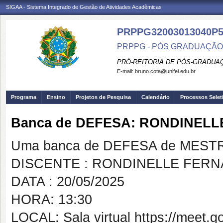
SIGAA - Sistema Integrado de Gestão de Atividades Acadêmicas
PRPPG32003013040P
PRPPG - PÓS GRADUAÇÃO
PRÓ-REITORIA DE PÓS-GRADUA
E-mail:
bruno.cota@unifei.edu.br
Programa
Ensino
Projetos de Pesquisa
Calendário
Processos Selet
Banca de DEFESA: RONDINEL
Uma banca de DEFESA de MESTRAD
DISCENTE : RONDINELLE FER
DATA : 20/05/2025
HORA: 13:30
LOCAL: Sala virtual https://meet