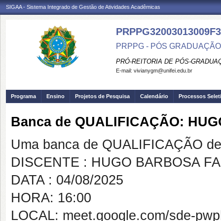
SIGAA - Sistema Integrado de Gestão de Atividades Acadêmicas
PRPPG32003013009F3
PRPPG - PÓS GRADUAÇÃO
PRÓ-REITORIA DE PÓS-GRADUA
E-mail:
vivianygm@unifei.edu.br
Programa
Ensino
Projetos de Pesquisa
Calendário
Processos Selet
Banca de QUALIFICAÇÃO: HU
Uma banca de QUALIFICAÇÃO de 
DISCENTE : HUGO BARBOSA F
DATA : 04/08/2025
HORA: 16:00
LOCAL: meet.google.com/sde-pwp