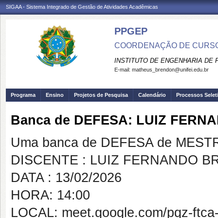
SIGAA - Sistema Integrado de Gestão de Atividades Acadêmicas
PPGEP
COORDENAÇÃO DE CURSO
INSTITUTO DE ENGENHARIA DE
E-mail:
matheus_brendon@unifei.edu.br
Programa
Ensino
Projetos de Pesquisa
Calendário
Processos Selet
Banca de DEFESA: LUIZ FER
Uma banca de DEFESA de MESTRAD
DISCENTE : LUIZ FERNANDO B
DATA : 13/02/2026
HORA: 14:00
LOCAL: meet.google.com/pqz-ftca