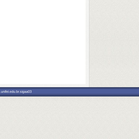
unifei.edu.br.sigaa03