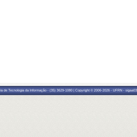
ria de Tecnologia da Informação - (35) 3629-1080 | Copyright © 2006-2026 - UFRN - sigaa03.