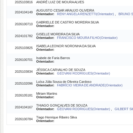
2025103816
ANDRÉ LUIZ DE MOURA ALVES
AUGUSTO CESAR ARAUJO OLIVEIRA
2024104149
Orientador:
RENY ANGELA RENZETTI(Orientador)
,
BRUNO SI
GABRIELLE DE CASTRO MOREIRA SILVA
2026100710
Orientador:
GISELLE MOREIRA DA SILVA
2024101782
Orientador:
FRANCISCO MOURA FILHO(Orientador)
ISABELA LEONOR NORONHA DA SILVA
2025103825
Orientador:
Isabele de Faria Barros
2026100701
Orientador:
JÉSSICA CARVALHO DE SOUZA
2025103834
Orientador:
GEOVANI RODRIGUES(Orientador)
Luísa Júlia Sousa de Oliveira Cardoso
2025102096
Orientador:
FABRÍCIO VIEIRA DE ANDRADE(Orientador)
Miriam Martins
2026105181
Orientador:
THIAGO GONÇALVES DE SOUZA
2024104167
Orientador:
GEOVANI RODRIGUES(Orientador)
,
GILBERT SIL
Tiago Henrique Ribeiro Silva
2026100784
Orientador: