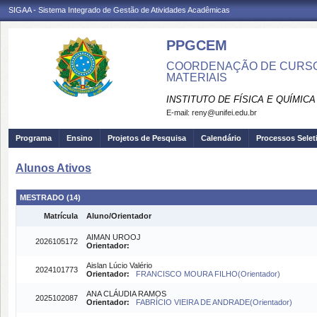
SIGAA - Sistema Integrado de Gestão de Atividades Acadêmicas
PPGCEM
COORDENAÇÃO DE CURSO 
MATERIAIS
INSTITUTO DE FÍSICA E QUÍMICA
E-mail:
reny@unifei.edu.br
Programa
Ensino
Projetos de Pesquisa
Calendário
Processos Selet
Alunos Ativos
MESTRADO (14)
Matrícula
Aluno/Orientador
AIMAN UROOJ
2026105172
Orientador:
Aislan Lúcio Valério
2024101773
Orientador:
FRANCISCO MOURA FILHO(Orientador)
ANA CLÁUDIA RAMOS
2025102087
Orientador:
FABRÍCIO VIEIRA DE ANDRADE(Orientador)