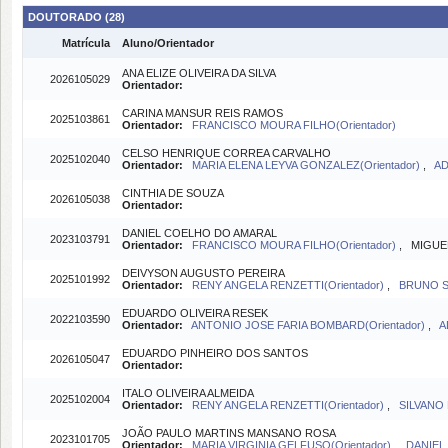
DOUTORADO (28)
Matrícula
Aluno/Orientador
ANA ELIZE OLIVEIRA DA SILVA
2026105029
Orientador:
CARINA MANSUR REIS RAMOS
2025103861
Orientador:
FRANCISCO MOURA FILHO(Orientador)
CELSO HENRIQUE CORREA CARVALHO
2025102040
Orientador:
MARIA ELENA LEYVA GONZALEZ(Orientador)
,
AD
CINTHIA DE SOUZA
2026105038
Orientador:
DANIEL COELHO DO AMARAL
2023103791
Orientador:
FRANCISCO MOURA FILHO(Orientador)
, MIGUEL
DEIVYSON AUGUSTO PEREIRA
2025101992
Orientador:
RENY ANGELA RENZETTI(Orientador)
,
BRUNO SI
EDUARDO OLIVEIRA RESEK
2022103590
Orientador:
ANTONIO JOSE FARIA BOMBARD(Orientador)
,
A
EDUARDO PINHEIRO DOS SANTOS
2026105047
Orientador:
ITALO OLIVEIRA ALMEIDA
2025102004
Orientador:
RENY ANGELA RENZETTI(Orientador)
,
SILVANO 
JOÃO PAULO MARTINS MANSANO ROSA
2023101705
Orientador:
MARIA VIRGINIA GELFUSO(Orientador)
,
DANIEL 