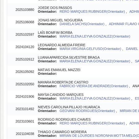
JOEDE DOS PASSOS
2025103880
Orientador:
RERO MARQUES RUBINGER(Orientador)
,
ADHIM
JONAS MIGUEL NOGUEIRA
2025106068
Orientador:
DANIELA SACHS(Orientador)
,
ADHIMAR FLAVIO O
LAÍS BOMFIM BORBA
2025102597
Orientador:
MARIA ELENA LEYVA GONZALEZ(Orientador)
LEONARDO ALMEIDA FREIRE
2024104120
Orientador:
MARIA VIRGINIA GELFUSO(Orientador)
,
DANIEL 
LUANA APARECIDA SILVESTRE BRAGA
2025102612
Orientador:
MARIA ELENA LEYVA GONZALEZ(Orientador)
,
SA
MATIAS EMANUEL MAZZEI
2026105092
Orientador:
MAYARA ROBERTA DE CASTRO
2025102050
Orientador:
FABRÍCIO VIEIRA DE ANDRADE(Orientador)
, ANA
MAYSA CANDIDO MARQUES
2024101906
Orientador:
MARIA ELENA LEYVA GONZALEZ(Orientador)
,
ES
NIEVES CAROLINA PILLAJO HUARACA
2023101492
Orientador:
GEOVANI RODRIGUES(Orientador)
,
MIRIAN DE
RODRIGO RODRIGUES CHAVES
2023103601
Orientador:
RERO MARQUES RUBINGER(Orientador)
,
ADHIM
THIAGO CAMARGO MOREIRA
2021104038
Orientador:
MIRIAN DE LOURDES NORONHA MOTTA MELO(Ori