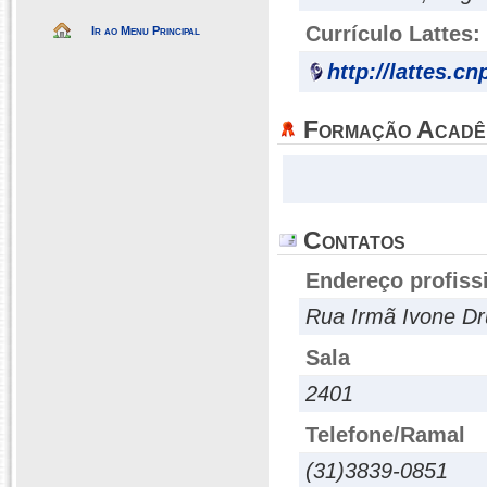
Currículo Lattes:
Ir ao Menu Principal
http://lattes.c
Formação Acadê
Contatos
Endereço profiss
Rua Irmã Ivone Dr
Sala
2401
Telefone/Ramal
(31)3839-0851