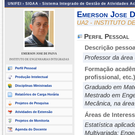
UNIFEI ›
SIGAA - Sistema Integrado de Gestão de Atividades 
Emerson Jose D
UA2 - INSTITUTO 
Perfil Pessoal
Descrição pessoa
EMERSON JOSE DE PAIVA
Professor da área
INSTITUTO DE ENGENHARIAS INTEGRADAS
Formação acadêmi
Perfil Pessoal
profissional, etc.
Produção Intelectual
Disciplinas Ministradas
Graduado em Mate
Mestrado em Enge
Relatórios de Carga Horária
Mecânica, na área
Projetos de Pesquisa
Atividades de Extensão
Áreas de Interes
Projetos de Monitoria
Estatística aplica
Agenda do Docente
Multivariada; Enge