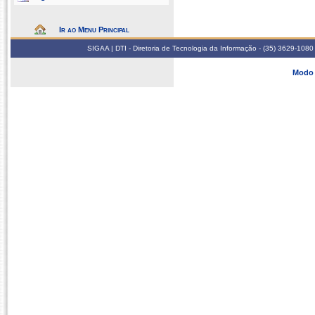
Ir ao Menu Principal
SIGAA | DTI - Diretoria de Tecnologia da Informação - (35) 3629-1080
Modo 