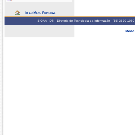
Ir ao Menu Principal
SIGAA | DTI - Diretoria de Tecnologia da Informação - (35) 3629-1080
Modo 