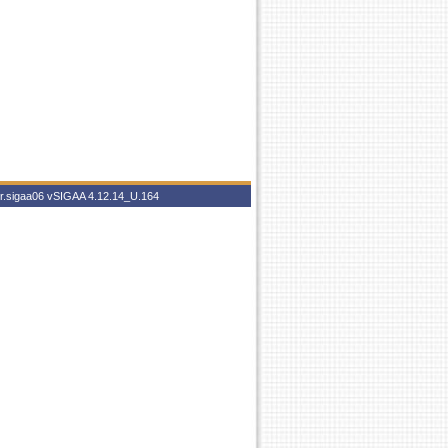
br.sigaa06
vSIGAA 4.12.14_U.164