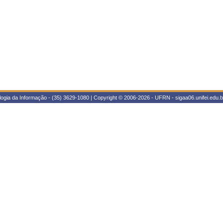
ologia da Informação - (35) 3629-1080 | Copyright © 2006-2026 - UFRN - sigaa06.unifei.edu.