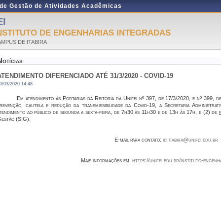
 de Gestão de Atividades Acadêmicas
EI
NSTITUTO DE ENGENHARIAS INTEGRADAS
MPUS DE ITABIRA
Notícias
ATENDIMENTO DIFERENCIADO ATÉ 31/3/2020 - COVID-19
0/03/2020 14:48
Em atendimento às Portarias da Reitoria da Unifei nº 397, de 17/3/2020, e nº 399, 
revenção, cautela e redução da transmissibilidade da Covid-19, a Secretaria Administrat
tendimento ao público de segunda a sexta-feira, de 7h30 às 11h30 e de 13h às 17h, e (2) de
estão (SIG).
E-mail para contato:
iei.itabira@unifei.edu.b
r
Mais informações em:
https://unifei.edu.br/instituto-engenh