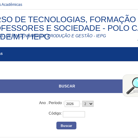
es Acadêmicas
SO DE TECNOLOGIAS, FORMAÇÃO
FESSORES E SOCIEDADE - POLO 
DE/MT / IEPG
UTO DE ENGENHARIA DE PRODUÇÃO E GESTÃO - IEPG
as
BUSCAR
Ano
.
Período
:
.
Código
: