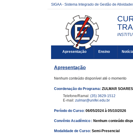
SIGAA - Sistema Integrado de Gestão de Atividad
CUR
TRA
INSTITU
Apresentação
Ensino
Notíci
Apresentação
Nenhum conteúdo disponível até o momento
Coordenação do Programa:
ZULMAR SOARES
Telefone/Ramal:
(35) 3629-1512
E-mail:
zulmar@unifei.edu.br
Período do Curso:
06/05/2024 à 05/10/2026
Convênio Acadêmico :
Nenhum conteúdo dispo
Modalidade de Curso:
Semi-Presencial