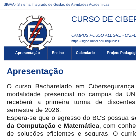
SIGAA - Sistema Integrado de Gestão de Atividades Acadêmicas
CURSO DE CIBER
CAMPUS POUSO ALEGRE - UNIFEI
https://sigaa.unifei.edu.br/public11
Apresentação
Ensino
Calendário
Projeto Pedagóg
Apresentação
O curso Bacharelado em Cibersegurança
modalidade presencial no campus da UN
receberá a primeira turma de discentes
semestre de 2026.
Espera-se que o egresso do BCS possua
s
da Computação e Matemática
, com conhe
de soluções eficientes e seguras. O curríc