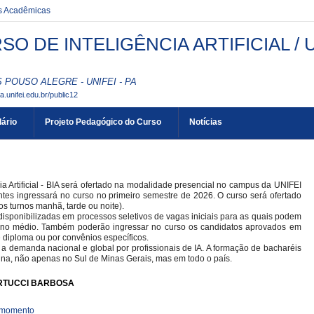
es Acadêmicas
SO DE INTELIGÊNCIA ARTIFICIAL / U
POUSO ALEGRE - UNIFEI - PA
aa.unifei.edu.br/public12
ário
Projeto Pedagógico do Curso
Notícias
a Artificial - BIA será ofertado na modalidade presencial no campus da UNIFEI
tes ingressará no curso no primeiro semestre de 2026. O curso será ofertado
os turnos manhã, tarde ou noite).
isponibilizadas em processos seletivos de vagas iniciais para as quais podem
sino médio. Também poderão ingressar no curso os candidatos aprovados em
e diploma ou por convênios específicos.
a demanda nacional e global por profissionais de IA. A formação de bacharéis
cuna, não apenas no Sul de Minas Gerais, mas em todo o país.
ERTUCCI BARBOSA
o momento