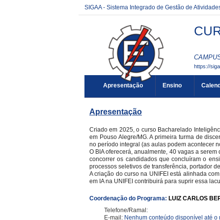
SIGAA - Sistema Integrado de Gestão de Atividad
CUR
CAMPUS 
https://sig
Apresentação
Ensino
Calend
Apresentação
Criado em 2025, o curso Bacharelado Inteligênci
em Pouso Alegre/MG. A primeira turma de discen
no período integral (as aulas podem acontecer n
O BIA oferecerá, anualmente, 40 vagas a serem d
concorrer os candidados que concluíram o en
processos seletivos de transferência, portador d
A criação do curso na UNIFEI está alinhada com 
em IA na UNIFEI contribuirá para suprir essa la
Coordenação do Programa:
LUIZ CARLOS B
Telefone/Ramal:
E-mail:
Nenhum conteúdo disponível até 