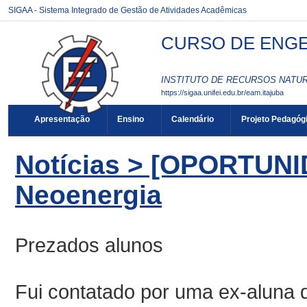
SIGAA - Sistema Integrado de Gestão de Atividades Acadêmicas
CURSO DE ENGEN
INSTITUTO DE RECURSOS NATURA
https://sigaa.unifei.edu.br/eam.itajuba
Apresentação
Ensino
Calendário
Projeto Pedagóg
Notícias > [OPORTUN
Neoenergia
Prezados alunos
Fui contatado por uma ex-aluna q