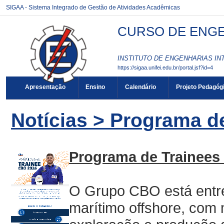
SIGAA - Sistema Integrado de Gestão de Atividades Acadêmicas
CURSO DE ENGEN
INSTITUTO DE ENGENHARIAS INT
https://sigaa.unifei.edu.br/portal.jsf?id=4
Apresentação
Ensino
Calendário
Projeto Pedagóg
Notícias > Programa d
Programa de Trainees
O Grupo CBO está entre
marítimo offshore, com