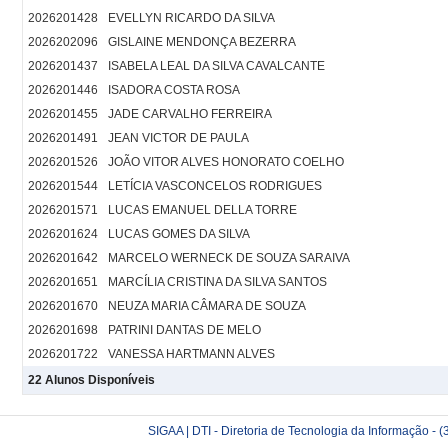
2026201428
EVELLYN RICARDO DA SILVA
2026202096
GISLAINE MENDONÇA BEZERRA
2026201437
ISABELA LEAL DA SILVA CAVALCANTE
2026201446
ISADORA COSTA ROSA
2026201455
JADE CARVALHO FERREIRA
2026201491
JEAN VICTOR DE PAULA
2026201526
JOÃO VITOR ALVES HONORATO COELHO
2026201544
LETÍCIA VASCONCELOS RODRIGUES
2026201571
LUCAS EMANUEL DELLA TORRE
2026201624
LUCAS GOMES DA SILVA
2026201642
MARCELO WERNECK DE SOUZA SARAIVA
2026201651
MARCÍLIA CRISTINA DA SILVA SANTOS
2026201670
NEUZA MARIA CÂMARA DE SOUZA
2026201698
PATRINI DANTAS DE MELO
2026201722
VANESSA HARTMANN ALVES
22 Alunos Disponíveis
SIGAA | DTI - Diretoria de Tecnologia da Informação -