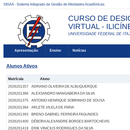
SIGAA - Sistema Integrado de Gestão de Atividades Acadêmicas
CURSO DE DESI
VIRTUAL - ILICÍN
UNIVERSIDADE FEDERAL DE ITAJ
Apresentação
Ensino
Notícias
Alunos Ativos
Matrícula
Aluno
2026201357
ADRIANO OLIVEIRA DE ALBUQUERQUE
2026201366
ALEXSANDRO MANGABEIRA DA SILVA
2026201375
ANTONIO HENRIQUE SOBRINHO DE SOUSA
2026201384
ARLETE VILELA DE FARIA
2026201393
BRENO GABRIEL FERREIRA FAGUNDES
2026201400
DÉBORA ALEXANDRE BORGES BARTOCHEVIS
2026201419
ERIK VINICIUS RODRIGUES DA SILVA