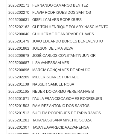
2025202171
FERNANDO CAMARGO BENITEZ
2025202270
FLAVIA RODRIGUES DOS SANTOS
2025200631
GISELLY ALVES RODRIGUES
2025202162
GLEITON HENRIQUE POLARY NASCIMENTO
2025200640
GUILHERME DE ANDRADE CHAVES
2025201479
JOAO EDUARDO BORGES BENEVENUTO
2025201862
JOILSON DE LIMA SILVA
2025200678
JOSÉ CARLOS CONSTANTIN JUNIOR
2025200687
LISA VANESSA ALVES
2025200696
MARCIA GONÇALVES DE ARAUJO
2025202289
MILLER SOARES FURTADO
2025201138
NASSER SAMUEL ROSA
2025201165
NEDER DO CARMO PEREIRA HABIB
2025201871
PAULA FRANCISCA GOMES RODRIGUES
2025201503
RAMIREZ ANTONIO DOS SANTOS
2025201512
SUELEM RODRIGUES DE FARIA RAMOS
2025201281
TATIANA SUSANA MINCHIO SOUZA
2025201307
TAVANE APARECIDA ALVARENGA