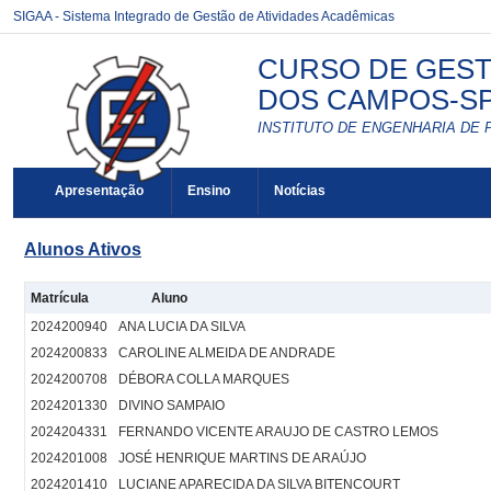
SIGAA - Sistema Integrado de Gestão de Atividades Acadêmicas
CURSO DE GEST
DOS CAMPOS-SP 
INSTITUTO DE ENGENHARIA DE 
Apresentação
Ensino
Notícias
Alunos Ativos
Matrícula
Aluno
2024200940
ANA LUCIA DA SILVA
2024200833
CAROLINE ALMEIDA DE ANDRADE
2024200708
DÉBORA COLLA MARQUES
2024201330
DIVINO SAMPAIO
2024204331
FERNANDO VICENTE ARAUJO DE CASTRO LEMOS
2024201008
JOSÉ HENRIQUE MARTINS DE ARAÚJO
2024201410
LUCIANE APARECIDA DA SILVA BITENCOURT