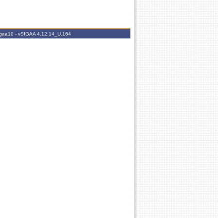
igaa10 -
vSIGAA 4.12.14_U.164