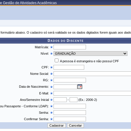
de Gestão de Atividades Acadêmicas
formulário abaixo. O cadastro só será validado se os dados digitados forem
iguais aos dado
Dados do Discente
Matrícula:
Nível:
A pessoa é estrangeira e não possui CPF
CPF:
Nome Social:
RG:
Data de Nascimento:
E-Mail:
Ano/Semestre Inicial
-
(Ex.: 2006-2)
 ou Passaporte - Conforme LDAP):
Senha:
Confirmar Senha: