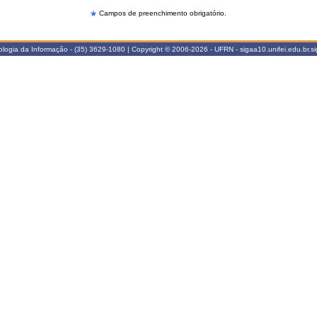
Campos de preenchimento obrigatório.
nologia da Informação - (35) 3629-1080 | Copyright © 2006-2026 - UFRN - sigaa10.unifei.edu.br.s