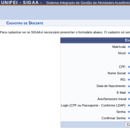
UNIFEI - SIGAA -
Sistema Integrado de Gestão de Atividades Acadêmi
Cadastro de Discente
Para cadastrar-se no SIGAA é necessário preencher o formulário abaixo. O cadastro só ser
Da
Matrícula:
Nível:
CPF:
Nome Social:
RG:
Data de Nascimento:
E-Mail:
Ano/Semestre Inicial
Login (CPF ou Passaporte - Conforme LDAP):
Senha:
Confirmar Senha: