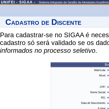
UNIFEI - SIGAA -
Sistema Integrado de Gestão de Atividades Acadêmi
Cadastro de Discente
Para cadastrar-se no SIGAA é necess
cadastro só será validado se os dad
informados no processo seletivo
.
Da
Matrícula:
Nível:
CPF:
Nome Social:
RG:
Data de Nascimento:
E-Mail: